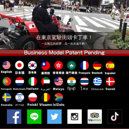
公司
預訂
更換店鋪
東京 品川 #1
東京 秋葉原 #1
東京 秋葉原 #2
東京 澀谷
在東京駕駛街頭卡丁車！
東京 澀谷分店
東京灣
一次難忘的經歷，且一次永遠不夠！
東京 淺草
大阪
沖繩