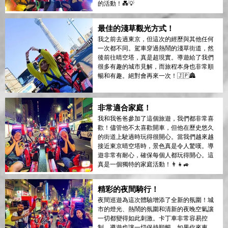
的活動！💑💡
最佳的淺草觀光方式！
我之前去過東京，但這次的經歷與其他任何
一次都不同。駕車穿過熱鬧的淺草街道，然
後前往晴空塔，真是超現實。導遊給了我們
很多有趣的城市見解，而旅程本身也非常順
暢和有趣。絕對會再來一次！🇯🇵🏯
非常適合家庭！
我和我爸爸參加了這個旅遊，我們都非常喜
歡！儘管他不太喜歡開車，但他在歷史悠久
的街道上駛過時玩得很開心。當我們越來越
接近東京晴空塔時，景色真是令人驚嘆。導
遊非常有耐心，確保每個人都玩得開心。這
真是一個獨特的家庭活動！👨‍👧🚙
精彩的夜間騎行！
夜間巡遊為這次體驗增添了全新的氛圍！城
市的燈光、熱鬧的氛圍和清新的夜晚空氣讓
一切都變得如此刺激。卡丁車非常容易控
制，導遊也讓一切保持順暢。如果你來東