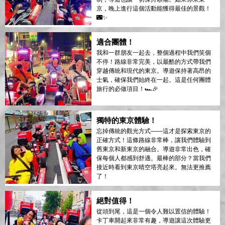
京，晚上進行這個活動能獲得最佳的景觀！
🌃✨
適合團體！
我和一群朋友一起去，整個過程中我們笑個
不停！路線非常完美，以最酷的方式帶我們
穿越傳統和現代的東京。導遊保持著高昂的
士氣，確保我們始終在一起。這是任何團體
旅行的必做項目！🏎️🎉
獨特的東京體驗！
忘掉傳統的觀光方式——這才是探索東京的
正確方式！這條路線非常棒，讓我們體驗到
舊東京和新東京的融合。導遊非常出色，確
保每個人都感到舒適。最棒的部分？當我們
接近時看到東京晴空塔亮起來。無法更推薦
了！
絕對值得！
從頭到尾，這是一個令人難以置信的體驗！
卡丁車開起來非常有趣，導遊讓這次體驗更