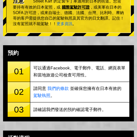
注意
Street Kart 的定製卡丁車適用於日本的街道。您需
要持有有效的日本駕照，或
國際駕駛許可證
，或美軍在日本的
SOFA 許可證，或來自瑞士、德國、法國、台灣、比利時、摩納
哥的客戶需提供您自己的駕駛執照及其官方的日文翻譯。記住！
沒有駕照就不能駕駛！！
更多資訊
。
預約
可以通過Facebook、電子郵件、電話、網頁表單
01
和當地旅遊公司檢查可用性。
請同意
我們的條款
並確保您擁有在日本有效的
02
駕駛執照
。
03
請確認我們發送的預約確認電子郵件。