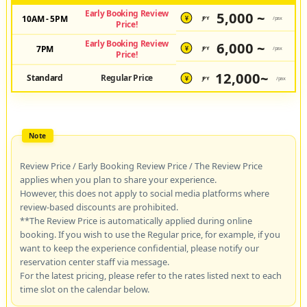
Early Booking Review
5,000 ~
10AM - 5PM
JPY
/pax
¥
Price!
Early Booking Review
6,000 ~
7PM
JPY
/pax
¥
Price!
12,000~
Standard
Regular Price
JPY
/pax
¥
Review Price / Early Booking Review Price / The Review Price
applies when you plan to share your experience.
However, this does not apply to social media platforms where
review-based discounts are prohibited.
**The Review Price is automatically applied during online
booking. If you wish to use the Regular price, for example, if you
want to keep the experience confidential, please notify our
reservation center staff via message.
For the latest pricing, please refer to the rates listed next to each
time slot on the calendar below.