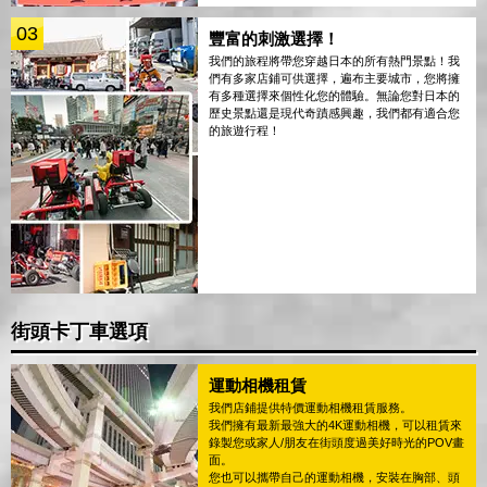
03
豐富的刺激選擇！
我們的旅程將帶您穿越日本的所有熱門景點！我
們有多家店鋪可供選擇，遍布主要城市，您將擁
有多種選擇來個性化您的體驗。無論您對日本的
歷史景點還是現代奇蹟感興趣，我們都有適合您
的旅遊行程！
街頭卡丁車選項
運動相機租賃
我們店鋪提供特價運動相機租賃服務。
我們擁有最新最強大的4K運動相機，可以租賃來
錄製您或家人/朋友在街頭度過美好時光的POV畫
面。
您也可以攜帶自己的運動相機，安裝在胸部、頭