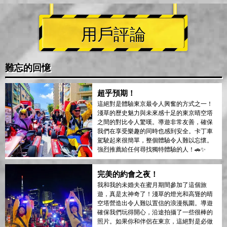
用戶評論
難忘的回憶
超乎預期！
這絕對是體驗東京最令人興奮的方式之一！
淺草的歷史魅力與未來感十足的東京晴空塔
之間的對比令人驚嘆。導遊非常友善，確保
我們在享受樂趣的同時也感到安全。卡丁車
駕駛起來很簡單，整個體驗令人難以忘懷。
強烈推薦給任何尋找獨特體驗的人！🚗✨
完美的約會之夜！
我和我的未婚夫在蜜月期間參加了這個旅
遊，真是太神奇了！淺草的燈光和高聳的晴
空塔營造出令人難以置信的浪漫氛圍。導遊
確保我們玩得開心，沿途拍攝了一些很棒的
照片。如果你和伴侶在東京，這絕對是必做