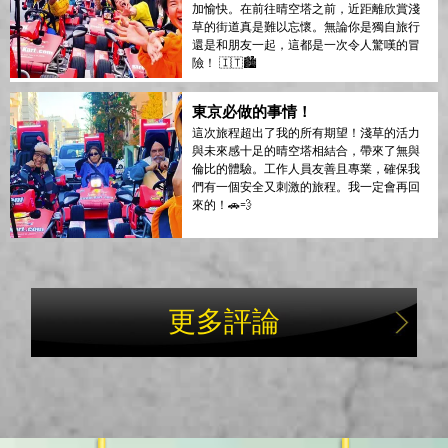
加愉快。在前往晴空塔之前，近距離欣賞淺
草的街道真是難以忘懷。無論你是獨自旅行
還是和朋友一起，這都是一次令人驚嘆的冒
險！ 🇮🇹🏙️
東京必做的事情！
這次旅程超出了我的所有期望！淺草的活力
與未來感十足的晴空塔相結合，帶來了無與
倫比的體驗。工作人員友善且專業，確保我
們有一個安全又刺激的旅程。我一定會再回
來的！🚗💨
更多評論