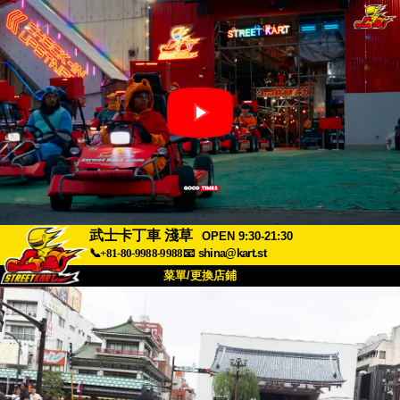
武士卡丁車 淺草
OPEN 9:30-21:30
📞+81-80-9988-9988
📧
shina@kart.st
菜單/更換店鋪
首頁
關於我們
規格
價格
交通資訊
顧客評價
常見問題