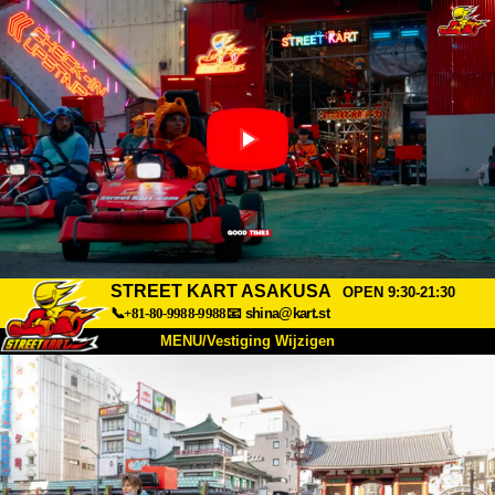
STREET KART ASAKUSA
OPEN 9:30-21:30
📞+81-80-9988-9988
📧
shina@kart.st
MENU/Vestiging Wijzigen
TOP
Over Ons
Specificaties
Prijs
Bereikbaarheid
Reviews
Veelgestelde Vragen