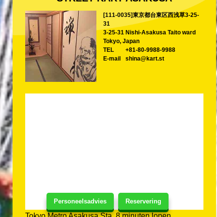
[111-0035]東京都台東区西浅草3-25-
31
3-25-31 Nishi-Asakusa Taito ward
Tokyo, Japan
TEL
+81-80-9988-9988
E-mail
shina@kart.st
Personeelsadvies
Reservering
Tokyo Metro Asakusa Sta. 8 minuten lopen