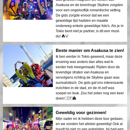
Asakusa en de torenhoge Skytree zorgden
voor een ongelooflijk romantische setting.
De gids zorgde ervoor dat we een
geweldige tijd hadden en maakte
onderweg enkele geweldige foto's. Als je in
Tokio bent met je partner, is dit een must-
do! 💑💡
Beste manier om Asakusa te zien!
Ik ben eerder in Tokio geweest, maar deze
ervaring was anders dan alles wat ik
eerder heb meegemaakt. Rijden door de
levendige straten van Asakusa en
vervolgens richting de Skytree gaan was
surrealistisch. De gids gaf ons interessante
inzichten in de stad, en de rit zelf was
soepel en leuk. Zou het zeker nog een keer
doen! 🇯🇵🏯
Geweldig voor gezinnen!
Mijn vader en ik hebben deze tour gedaan,
en we vonden het allebei geweldig! Ook al
houdt hij niet zo van autorijden, hij had een