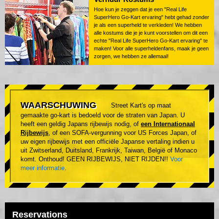
Hoe kun je zeggen dat je een "Real Life
SuperHero Go-Kart ervaring" hebt gehad zonder
je als een superheld te verkleden! We hebben
alle kostums die je je kunt voorstellen om dit een
echte "Real Life SuperHero Go-Kart ervaring" te
maken! Voor alle superheldenfans, maak je geen
zorgen, we hebben ze allemaal!
WAARSCHUWING
Street Kart's op maat
gemaakte go-kart is bedoeld voor de straten van Japan. U
heeft een geldig Japans rijbewijs nodig, of
een Internationaal
Rijbewijs
, of een SOFA-vergunning voor US Forces Japan, of
uw eigen rijbewijs met een officiële Japanse vertaling indien u
uit Zwitserland, Duitsland, Frankrijk, Taiwan, België of Monaco
komt. Onthoud! GEEN RIJBEWIJS, NIET RIJDEN!!
Voor
meer informatie
.
Reservations