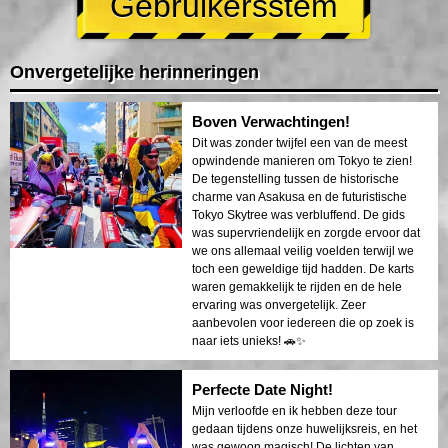
Gebruikersstem
Onvergetelijke herinneringen
Boven Verwachtingen!
Dit was zonder twijfel een van de meest
opwindende manieren om Tokyo te zien!
De tegenstelling tussen de historische
charme van Asakusa en de futuristische
Tokyo Skytree was verbluffend. De gids
was supervriendelijk en zorgde ervoor dat
we ons allemaal veilig voelden terwijl we
toch een geweldige tijd hadden. De karts
waren gemakkelijk te rijden en de hele
ervaring was onvergetelijk. Zeer
aanbevolen voor iedereen die op zoek is
naar iets unieks! 🚗✨
Perfecte Date Night!
Mijn verloofde en ik hebben deze tour
gedaan tijdens onze huwelijksreis, en het
was gewoon magisch! De lichten van