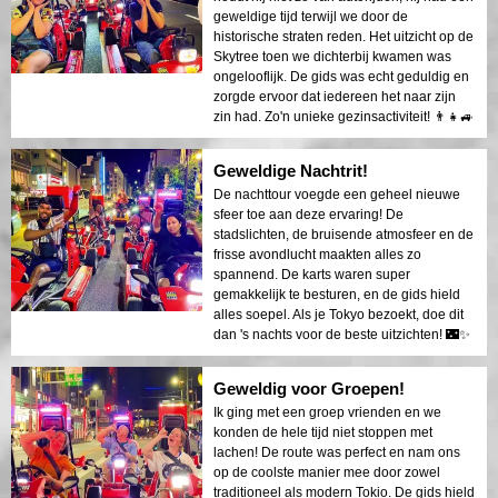
geweldige tijd terwijl we door de
historische straten reden. Het uitzicht op de
Skytree toen we dichterbij kwamen was
ongelooflijk. De gids was echt geduldig en
zorgde ervoor dat iedereen het naar zijn
zin had. Zo'n unieke gezinsactiviteit! 👨‍👧🚙
Geweldige Nachtrit!
De nachttour voegde een geheel nieuwe
sfeer toe aan deze ervaring! De
stadslichten, de bruisende atmosfeer en de
frisse avondlucht maakten alles zo
spannend. De karts waren super
gemakkelijk te besturen, en de gids hield
alles soepel. Als je Tokyo bezoekt, doe dit
dan 's nachts voor de beste uitzichten! 🌃✨
Geweldig voor Groepen!
Ik ging met een groep vrienden en we
konden de hele tijd niet stoppen met
lachen! De route was perfect en nam ons
op de coolste manier mee door zowel
traditioneel als modern Tokio. De gids hield