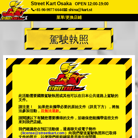
Street Kart Osaka
OPEN 12:00-19:00
📞+81-90-9977-6644
📧
shina@kart.st
菜單/更換店鋪
首頁
駕駛執照
關於
規格
價格
交通方式
顧客聲音
常見問題
公司
預訂
更換店鋪
東京品川 #1
東京秋葉原#1
東京秋葉原#2
東京澀谷
此活動需要國際駕駛執照或其他可以在日本公共道路上駕駛的
文件。
東京澀谷附屬
東京灣
請注意！ 如果您未攜帶必要的原始文件（詳見下方），將無
法參加活動，
且無法退款
。
東京淺草
大阪
請閱讀以下有關您需要獲得的文件，並確保您能攜帶這些文件
來到我們店鋪。
沖繩
我們建議您在預訂活動後，通過聊天或電子郵件
（
license@streetkart.com
）向我們發送駕駛執照和已取得
文件的照片，以便我們提前確認是否有任何問題。