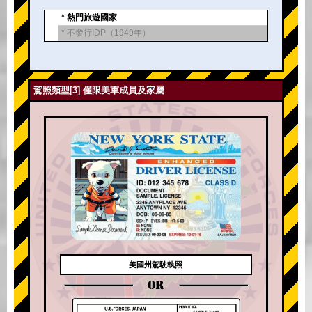
* 熱門旅遊國家
* 不發行IDP（1949年）
駕照類型[3] 僅限美軍成員及家屬
美國州駕駛執照
OR