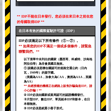
** IDP不能在日本發行。您必須在來日本之前在您
的母國取得IDP **
在日本有效的國際駕駛許可證（IDP）
IDP必須滿足以下所有條件（①～⑦）。
** 如果您的IDP不滿足一個或多個條件，請緊急
聯繫我們。**
以下清單中未列出的國家（墨西哥、科威特、沙烏地
阿拉伯等）為非會員國且無效。
① 該國必須是聯合國認可的道路交通公約（日內
瓦，1949年）的簽字國。
（美國為AAA，加拿大為CAA，澳洲為AAA，英國
為AA）
** 未經授權的機構正在網路上販售詐騙偽造IDP。請
小心詐騙！**
② IDP必須由國家或當局認可的認證機構發行。
卡片型IDP、數位IDP、單頁紙本IDP和影本，在日
本都無效。
③ IDP必須是紙質小冊子形式。