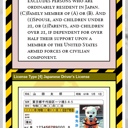
excludes persons who are
ordinarily resident in Japan.
(C)Family member of (A) or (B). And
(1)Spouse, and children under
21, or (2)Parents, and children
over 21, if dependent for over
half their support upon a
member of the United States
armed forces or civilian
component.
License Type [4] Japanese Driver's License