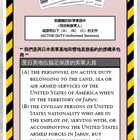
美國國防部/軍事證件
（現役制服軍人）
或證明以下（A）（B）（C）的文件
(ACTIVE DUTY Uniformed Services)
** 我們是與日本美軍基地和營地直接簽約的授權承包
商 **
受日美地位協定保護的美軍人員
(A) the personnel on active duty
belonging to the land, sea or
air armed services of the
United States of America when
in the territory of Japan.
(B) the civilian persons of United
States nationality who are in
the employ of, serving with, or
accompanying the United States
armed forces in Japan, but