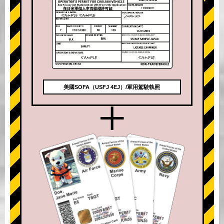
美國SOFA（USFJ 4EJ）/軍用駕駛執照
+